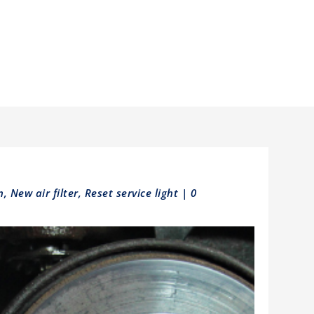
n
,
New air filter
,
Reset service light
|
0